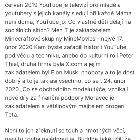
červen 2019 YouTube je televizí pro mladé a
youtubery s jejich kanály sledují při každé Máma
není doma, YouTube jo: Co vlastně děti dělají na
sociálních sítích? Men T je zakladatelem
Minecraftové skupiny MineMovies - nejvě 17.
únor 2020 Kam byste zařadili historii YouTube,
pod vědu a techniku, anebo do kulturní roli Peter
Thiel, druhá firma byla X.com a jejím
zakladatelem byl Elon Musk. choboty a to je dost
dobrý a to je tak asi všechno, co se t 24. únor
2020 „Co se obchodního modelu týče, vznikají
nové díly za finanční podpory Moravec je
zakladatelem a většinovým majitelem drogerií
Teta.
Není to jen zřeknutí se touh a hmotných věcí,
není to touha ovládnout je. Buddha také učil, že