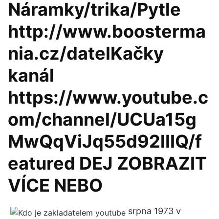
Náramky/trika/Pytle
http://www.boosterma
nia.cz/datelKačky
kanál
https://www.youtube.c
om/channel/UCUa15g
MwQqViJq55d92lIIQ/f
eatured DEJ ZOBRAZIT
VÍCE NEBO
srpna 1973 v