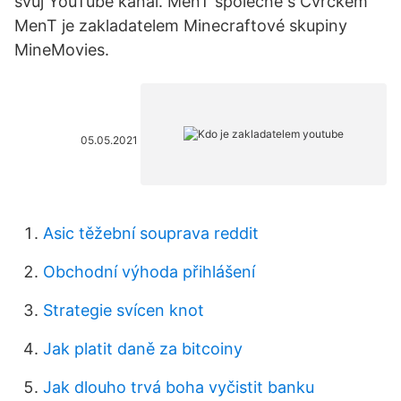
svůj YouTube kanál. MenT společně s Cvrčkem
MenT je zakladatelem Minecraftové skupiny
MineMovies.
05.05.2021
Asic těžební souprava reddit
Obchodní výhoda přihlášení
Strategie svícen knot
Jak platit daně za bitcoiny
Jak dlouho trvá boha vyčistit banku