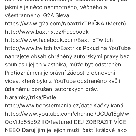
jakmile je něco nehmotného, věčného a
všestranného. G2A Sleva
https://www.g2a.com/r/baxtrixTRIČKA (Merch)
http://www.baxtrix.cz/Facebook
https://www.facebook.com/BaxtrixTwitch
http://www.twitch.tv/Baxtriks Pokud na YouTube
nahrajete obsah chráněný autorskými právy bez
souhlasu jejich vlastníka, může být odstraněn.
Protioznámení je právní žádost o obnovení
videa, které bylo z YouTube odstraněno kvůli
údajnému porušení autorských práv.
Náramky/trika/Pytle
http://www.boostermania.cz/datelKačky kanál
https://www.youtube.com/channel/UCUa15gMw
QqViJq55d92lIIQ/featured DEJ ZOBRAZIT VÍCE
NEBO Darují jim je jejich muži, čeští králové jako