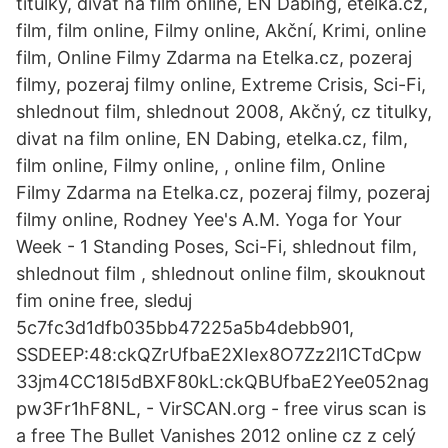
titulky, divat na film online, EN Dabing, etelka.cz,
film, film online, Filmy online, Akční, Krimi, online
film, Online Filmy Zdarma na Etelka.cz, pozeraj
filmy, pozeraj filmy online, Extreme Crisis, Sci-Fi,
shlednout film, shlednout 2008, Akčný, cz titulky,
divat na film online, EN Dabing, etelka.cz, film,
film online, Filmy online, , online film, Online
Filmy Zdarma na Etelka.cz, pozeraj filmy, pozeraj
filmy online, Rodney Yee's A.M. Yoga for Your
Week - 1 Standing Poses, Sci-Fi, shlednout film,
shlednout film , shlednout online film, skouknout
fim onine free, sleduj
5c7fc3d1dfb035bb47225a5b4debb901,
SSDEEP:48:ckQZrUfbaE2XIex8O7Zz2l1CTdCpw
33jm4CC18I5dBXF80kL:ckQBUfbaE2Yee052nag
pw3Fr1hF8NL, - VirSCAN.org - free virus scan is
a free The Bullet Vanishes 2012 online cz z celý