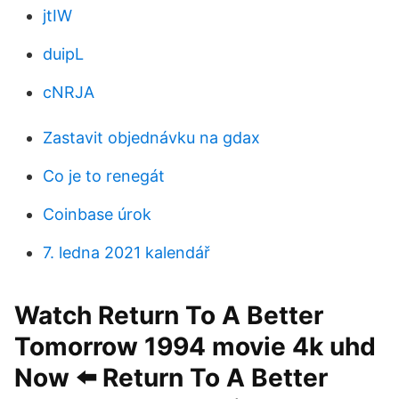
jtIW
duipL
cNRJA
Zastavit objednávku na gdax
Co je to renegát
Coinbase úrok
7. ledna 2021 kalendář
️Watch Return To A Better
Tomorrow 1994 movie 4k uhd
Now ⬅️ Return To A Better