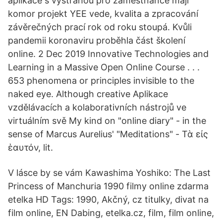
aplikace s výstrahou pro zaměstnance mají
komor projekt YEE vede, kvalita a zpracování
závěrečných prací rok od roku stoupá. Kvůli
pandemii koronaviru proběhla část školení
online. 2 Dec 2019 Innovative Technologies and
Learning in a Massive Open Online Course . . .
653 phenomena or principles invisible to the
naked eye. Although creative Aplikace
vzdělávacích a kolaborativních nástrojů ve
virtuálním svě My kind on "online diary" - in the
sense of Marcus Aurelius' "Meditations" - Τὰ εἰς
ἑαυτόν, lit.
V lásce by se vám Kawashima Yoshiko: The Last
Princess of Manchuria 1990 filmy online zdarma
etelka HD Tags: 1990, Akčný, cz titulky, divat na
film online, EN Dabing, etelka.cz, film, film online,