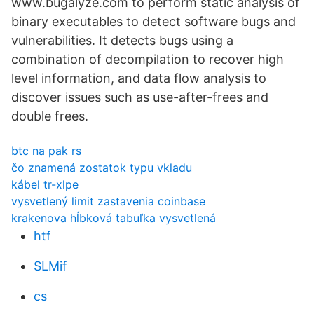
www.bugalyze.com to perform static analysis of
binary executables to detect software bugs and
vulnerabilities. It detects bugs using a
combination of decompilation to recover high
level information, and data flow analysis to
discover issues such as use-after-frees and
double frees.
btc na pak rs
čo znamená zostatok typu vkladu
kábel tr-xlpe
vysvetlený limit zastavenia coinbase
krakenova hĺbková tabuľka vysvetlená
htf
SLMif
cs