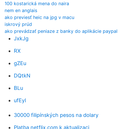
100 kostarická mena do naira
nem en anglais
ako previesť heic na jpg v macu
iskrový prúd
ako prevádzať peniaze z banky do aplikácie paypal
JxkJg
RX
gZEu
DQtkN
BLu
ufEyI
30000 filipínských pesos na dolary
Platba netflix.com k aktualizaci