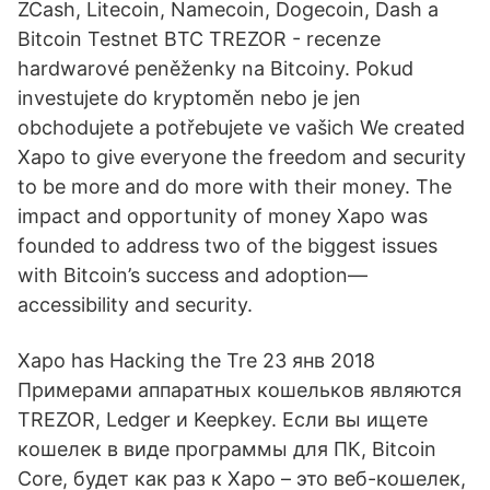
ZCash, Litecoin, Namecoin, Dogecoin, Dash a
Bitcoin Testnet BTC TREZOR - recenze
hardwarové peněženky na Bitcoiny. Pokud
investujete do kryptoměn nebo je jen
obchodujete a potřebujete ve vašich We created
Xapo to give everyone the freedom and security
to be more and do more with their money. The
impact and opportunity of money Xapo was
founded to address two of the biggest issues
with Bitcoin’s success and adoption—
accessibility and security.
Xapo has Hacking the Tre 23 янв 2018
Примерами аппаратных кошельков являются
TREZOR, Ledger и Keepkey. Если вы ищете
кошелек в виде программы для ПК, Bitcoin
Core, будет как раз к Xapo – это веб-кошелек,