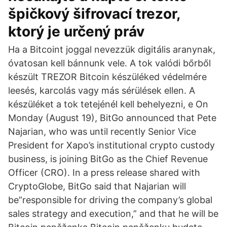
špičkový šifrovací trezor,
ktorý je určený práv
Ha a Bitcoint joggal nevezzük digitális aranynak,
óvatosan kell bánnunk vele. A tok valódi bőrből
készült TREZOR Bitcoin készüléked védelmére
leesés, karcolás vagy más sérülések ellen. A
készüléket a tok tetejénél kell behelyezni, e On
Monday (August 19), BitGo announced that Pete
Najarian, who was until recently Senior Vice
President for Xapo’s institutional crypto custody
business, is joining BitGo as the Chief Revenue
Officer (CRO). In a press release shared with
CryptoGlobe, BitGo said that Najarian will
be”responsible for driving the company’s global
sales strategy and execution,” and that he will be