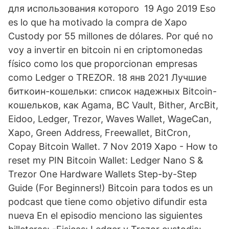
для использования которого 19 Ago 2019 Eso
es lo que ha motivado la compra de Xapo
Custody por 55 millones de dólares. Por qué no
voy a invertir en bitcoin ni en criptomonedas
físico como los que proporcionan empresas
como Ledger o TREZOR. 18 янв 2021 Лучшие
биткоин-кошельки: список надежных Bitcoin-
кошельков, как Agama, BC Vault, Bither, ArcBit,
Eidoo, Ledger, Trezor, Waves Wallet, WageCan,
Xapo, Green Address, Freewallet, BitCron,
Copay Bitcoin Wallet. 7 Nov 2019 Xapo - How to
reset my PIN Bitcoin Wallet: Ledger Nano S &
Trezor One Hardware Wallets Step-by-Step
Guide (For Beginners!) Bitcoin para todos es un
podcast que tiene como objetivo difundir esta
nueva En el episodio menciono las siguientes