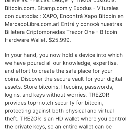
billeteras: -Fisicas: Ledger y Trezor custodia:
Bitcoin.com, Bitamp.com y Exodus - Viturales
con custodia: : XAPO, Encontrá Xapo Bitcoin en
MercadoLibre.com.ar! Entrá y conocé nuestras
Billetera Criptomonedas Trezor One - Bitcoin
Hardware Wallet. $25.999.
In your hand, you now hold a device into which
we have poured all our knowledge, expertise,
and effort to create the safe place for your
coins. Discover the secure vault for your digital
assets. Store bitcoins, litecoins, passwords,
logins, and keys without worries. TREZOR
provides top-notch security for bitcoin,
protecting against both physical and virtual
theft. TREZOR is an HD wallet where you control
the private keys, so an entire wallet can be