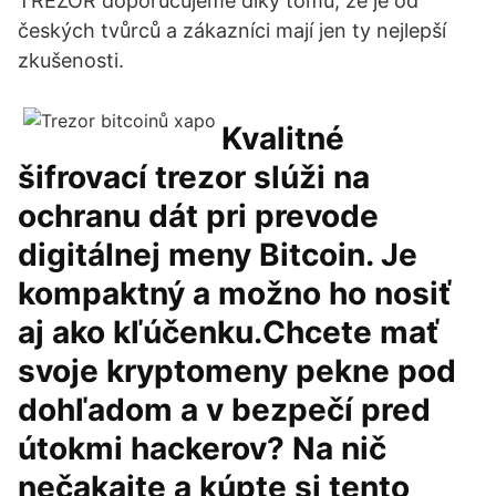
TREZOR doporučujeme díky tomu, že je od
českých tvůrců a zákazníci mají jen ty nejlepší
zkušenosti.
Kvalitné
šifrovací trezor slúži na
ochranu dát pri prevode
digitálnej meny Bitcoin. Je
kompaktný a možno ho nosiť
aj ako kľúčenku.Chcete mať
svoje kryptomeny pekne pod
dohľadom a v bezpečí pred
útokmi hackerov? Na nič
nečakajte a kúpte si tento