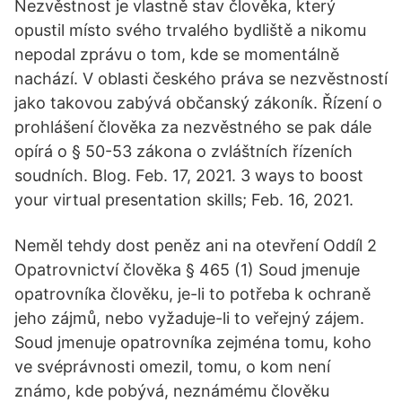
Nezvěstnost je vlastně stav člověka, který
opustil místo svého trvalého bydliště a nikomu
nepodal zprávu o tom, kde se momentálně
nachází. V oblasti českého práva se nezvěstností
jako takovou zabývá občanský zákoník. Řízení o
prohlášení člověka za nezvěstného se pak dále
opírá o § 50-53 zákona o zvláštních řízeních
soudních. Blog. Feb. 17, 2021. 3 ways to boost
your virtual presentation skills; Feb. 16, 2021.
Neměl tehdy dost peněz ani na otevření Oddíl 2
Opatrovnictví člověka § 465 (1) Soud jmenuje
opatrovníka člověku, je-li to potřeba k ochraně
jeho zájmů, nebo vyžaduje-li to veřejný zájem.
Soud jmenuje opatrovníka zejména tomu, koho
ve svéprávnosti omezil, tomu, o kom není
známo, kde pobývá, neznámému člověku