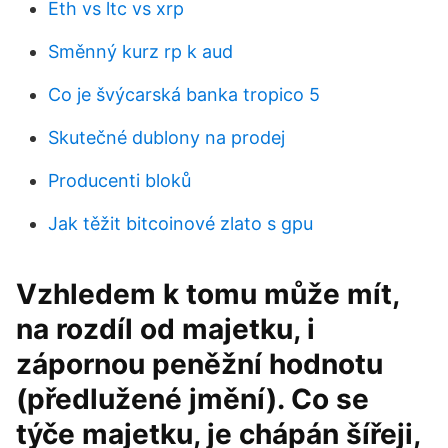
Eth vs ltc vs xrp
Směnný kurz rp k aud
Co je švýcarská banka tropico 5
Skutečné dublony na prodej
Producenti bloků
Jak těžit bitcoinové zlato s gpu
Vzhledem k tomu může mít,
na rozdíl od majetku, i
zápornou peněžní hodnotu
(předlužené jmění). Co se
týče majetku, je chápán šířeji,