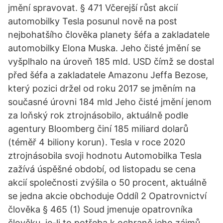
jmění spravovat. § 471 Včerejší růst akcií
automobilky Tesla posunul nově na post
nejbohatšího člověka planety šéfa a zakladatele
automobilky Elona Muska. Jeho čisté jmění se
vyšplhalo na úroveň 185 mld. USD čímž se dostal
před šéfa a zakladatele Amazonu Jeffa Bezose,
který pozici držel od roku 2017 se jměním na
současné úrovni 184 mld Jeho čisté jmění jenom
za loňský rok ztrojnásobilo, aktuálně podle
agentury Bloomberg činí 185 miliard dolarů
(téměř 4 biliony korun). Tesla v roce 2020
ztrojnásobila svoji hodnotu Automobilka Tesla
zažívá úspěšné období, od listopadu se cena
akcií společnosti zvýšila o 50 procent, aktuálně
se jedna akcie obchoduje Oddíl 2 Opatrovnictví
člověka § 465 (1) Soud jmenuje opatrovníka
člověku, je-li to potřeba k ochraně jeho zájmů,