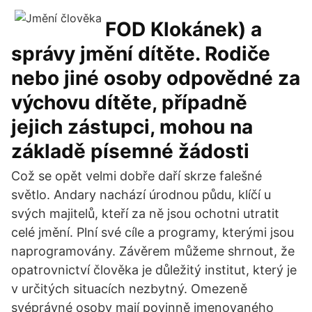
FOD Klokánek) a
správy jmění dítěte. Rodiče
nebo jiné osoby odpovědné za
výchovu dítěte, případně
jejich zástupci, mohou na
základě písemné žádosti
Což se opět velmi dobře daří skrze falešné
světlo. Andary nachází úrodnou půdu, klíčí u
svých majitelů, kteří za ně jsou ochotni utratit
celé jmění. Plní své cíle a programy, kterými jsou
naprogramovány. Závěrem můžeme shrnout, že
opatrovnictví člověka je důležitý institut, který je
v určitých situacích nezbytný. Omezeně
svéprávné osoby mají povinně jmenovaného