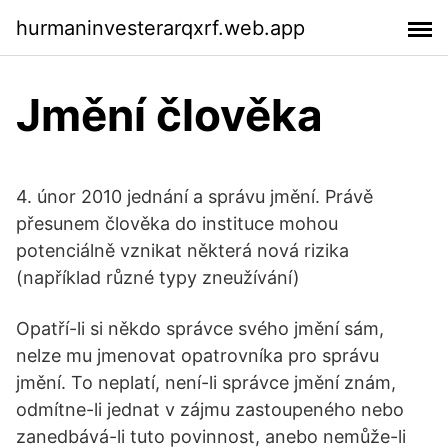
hurmaninvesterarqxrf.web.app
Jmění člověka
4. únor 2010 jednání a správu jmění. Právě
přesunem člověka do instituce mohou
potenciálně vznikat některá nová rizika
(například různé typy zneužívání)
Opatří-li si někdo správce svého jmění sám,
nelze mu jmenovat opatrovníka pro správu
jmění. To neplatí, není-li správce jmění znám,
odmítne-li jednat v zájmu zastoupeného nebo
zanedbává-li tuto povinnost, anebo nemůže-li