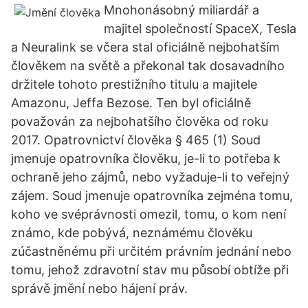
Mnohonásobný miliardář a
majitel společností SpaceX, Tesla
a Neuralink se včera stal oficiálně nejbohatším
člověkem na světě a překonal tak dosavadního
držitele tohoto prestižního titulu a majitele
Amazonu, Jeffa Bezose. Ten byl oficiálně
považován za nejbohatšího člověka od roku
2017. Opatrovnictví člověka § 465 (1) Soud
jmenuje opatrovníka člověku, je-li to potřeba k
ochraně jeho zájmů, nebo vyžaduje-li to veřejný
zájem. Soud jmenuje opatrovníka zejména tomu,
koho ve svéprávnosti omezil, tomu, o kom není
známo, kde pobývá, neznámému člověku
zúčastněnému při určitém právním jednání nebo
tomu, jehož zdravotní stav mu působí obtíže při
správě jmění nebo hájení práv.