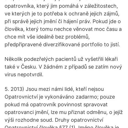
opatrovníka, který jim pomáhá v záležitostech,
ve kterých je to potřeba k ochraně jejich zájmů,
při správě jejich jmění či hájení práv. Pokud jde o
člověka, který tomu nechce věnovat moc času a
chce mít vše ideálně bez problémů,
předpřipravené diverzifikované portfolio to jistí.
Několik podezřelých pacientů už vyšetřili lékaři
také v Česku. V žádném z případů se zatím nový
virus nepotvrdil.
5. 2013) Jsou mezi námi lidé, kteří nejsou
Opatrovnictví je vykonáváno zadarmo; pouze
pokud má opatrovník povinnost spravovat
opatrovanci jmění, lze mu přiznat odměnu, o jejíž
výši rozhodne soud. Druhy opatrovnictví
Opatrovnictví člověka §77 (1) Jméno člověka je