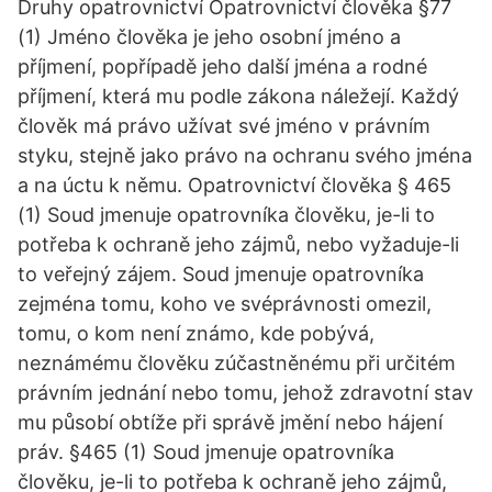
Druhy opatrovnictví Opatrovnictví člověka §77
(1) Jméno člověka je jeho osobní jméno a
příjmení, popřípadě jeho další jména a rodné
příjmení, která mu podle zákona náležejí. Každý
člověk má právo užívat své jméno v právním
styku, stejně jako právo na ochranu svého jména
a na úctu k němu. Opatrovnictví člověka § 465
(1) Soud jmenuje opatrovníka člověku, je-li to
potřeba k ochraně jeho zájmů, nebo vyžaduje-li
to veřejný zájem. Soud jmenuje opatrovníka
zejména tomu, koho ve svéprávnosti omezil,
tomu, o kom není známo, kde pobývá,
neznámému člověku zúčastněnému při určitém
právním jednání nebo tomu, jehož zdravotní stav
mu působí obtíže při správě jmění nebo hájení
práv. §465 (1) Soud jmenuje opatrovníka
člověku, je-li to potřeba k ochraně jeho zájmů,