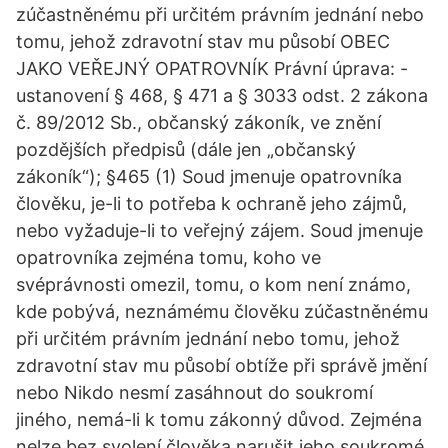
zúčastněnému při určitém právním jednání nebo
tomu, jehož zdravotní stav mu působí OBEC
JAKO VEŘEJNÝ OPATROVNÍK Právní úprava: -
ustanovení § 468, § 471 a § 3033 odst. 2 zákona
č. 89/2012 Sb., občanský zákoník, ve znění
pozdějších předpisů (dále jen „občanský
zákoník“); §465 (1) Soud jmenuje opatrovníka
člověku, je-li to potřeba k ochraně jeho zájmů,
nebo vyžaduje-li to veřejný zájem. Soud jmenuje
opatrovníka zejména tomu, koho ve
svéprávnosti omezil, tomu, o kom není známo,
kde pobývá, neznámému člověku zúčastněnému
při určitém právním jednání nebo tomu, jehož
zdravotní stav mu působí obtíže při správě jmění
nebo Nikdo nesmí zasáhnout do soukromí
jiného, nemá-li k tomu zákonný důvod. Zejména
nelze bez svolení člověka narušit jeho soukromé