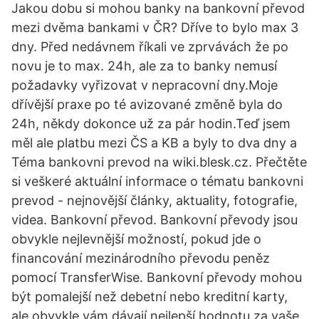
Jakou dobu si mohou banky na bankovní převod
mezi dvěma bankami v ČR? Dříve to bylo max 3
dny. Před nedávnem říkali ve zprvávách že po
novu je to max. 24h, ale za to banky nemusí
požadavky vyřizovat v nepracovní dny.Moje
dřívější praxe po té avizované změně byla do
24h, někdy dokonce už za pár hodin.Teď jsem
měl ale platbu mezi ČS a KB a byly to dva dny a
Téma bankovni prevod na wiki.blesk.cz. Přečtěte
si veškeré aktuální informace o tématu bankovni
prevod - nejnovější články, aktuality, fotografie,
videa. Bankovní převod. Bankovní převody jsou
obvykle nejlevnější možností, pokud jde o
financování mezinárodního převodu peněz
pomocí TransferWise. Bankovní převody mohou
být pomalejší než debetní nebo kreditní karty,
ale obvykle vám dávají nejlepší hodnotu za vaše