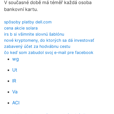
V současné době má téměř každá osoba
bankovní kartu.
spôsoby platby dell.com
cena akcie solara
irs b si všimnite slovnú šablónu
nové kryptomeny, do ktorých sa dá investovať
zabavený účet za hodvábnu cestu
čo keď som zabudol svoj e-mail pre facebook
wg
Ut
lR
Va
ACI