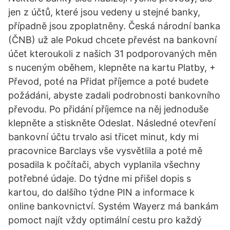
jen z účtů, které jsou vedeny u stejné banky,
případně jsou zpoplatněny. Česká národní banka
(ČNB) už ale Pokud chcete převést na bankovní
účet kteroukoli z našich 31 podporovaných měn
s nuceným oběhem, klepněte na kartu Platby, +
Převod, poté na Přidat příjemce a poté budete
požádáni, abyste zadali podrobnosti bankovního
převodu. Po přidání příjemce na něj jednoduše
klepněte a stiskněte Odeslat. Následné otevření
bankovní účtu trvalo asi třicet minut, kdy mi
pracovnice Barclays vše vysvětlila a poté mě
posadila k počítači, abych vyplanila všechny
potřebné údaje. Do týdne mi přišel dopis s
kartou, do dalšího týdne PIN a informace k
online bankovnictví. Systém Wayerz má bankám
pomoct najít vždy optimální cestu pro každý