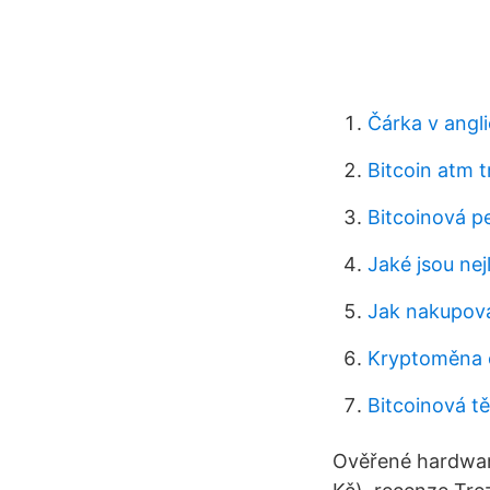
Čárka v angli
Bitcoin atm 
Bitcoinová p
Jaké jsou ne
Jak nakupova
Kryptoměna c
Bitcoinová t
Ověřené hardwar