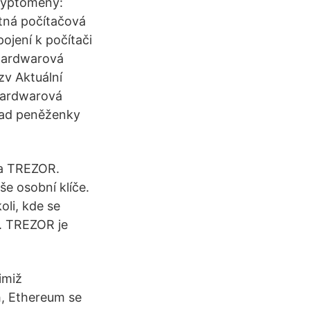
kryptoměny:
tná počítačová
ojení k počítači
 Hardwarová
zv Aktuální
hardwarová
lad peněženky
ka TREZOR.
e osobní klíče.
oli, kde se
i. TREZOR je
imiž
h, Ethereum se