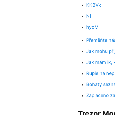
KKBVk
Nl
hyoM
Přeměňte nás 
Jak mohu při
Jak mám ik,
Rupie na nep
Bohatý sezn
Zaplaceno za
Trezor Mo