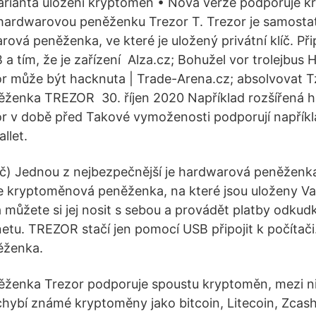
arianta uložení kryptoměn • Nová verze podporuje 
 hardwarovou peněženku Trezor T. Trezor je samosta
ová peněženka, ve které je uložený privátní klíč. Přip
 a tím, že je zařízení Alza.cz; Bohužel vor trolejbus
 může být hacknuta | Trade-Arena.cz; absolvovat T
ženka TREZOR 30. říjen 2020 Například rozšířená 
r v době před Takové vymoženosti podporují napřík
llet.
Kč) Jednou z nejbezpečnější je hardwarová peněžen
e kryptoměnová peněženka, na které jsou uloženy Vaš
a můžete si jej nosit s sebou a provádět platby odkudk
rnetu. TREZOR stačí jen pomocí USB připojit k počítač
ěženka.
ženka Trezor podporuje spoustu kryptoměn, mezi n
hybí známé kryptoměny jako bitcoin, Litecoin, Zcas