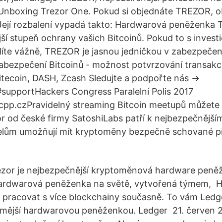
 Unboxing Trezor One. Pokud si objednáte TREZOR, 
Její rozbalení vypadá takto: Hardwarová peněženka
jší stupeň ochrany vašich Bitcoinů. Pokud to s investi
te vážně, TREZOR je jasnou jedničkou v zabezpečení
 zabezpečení Bitcoinů - možnost potvrzování transak
itecoin, DASH, Zcash Sledujte a podpořte nás →
#supportHackers Congress Paralelní Polis 2017
.hcpp.czPravidelný streaming Bitcoin meetupů můžet
 od české firmy SatoshiLabs patří k nejbezpečnější
jitelům umožňují mít kryptoměny bezpečně schované 
ezor je nejbezpečnější kryptoměnová hardware peně
hardwarová peněženka na světě, vytvořená týmem, 
pracovat s více blockchainy současně. To vám Ledge
mější hardwarovou peněženkou. Ledger 21. červen 2