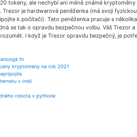
20 tokeny, ale nechybí ani méně známé kryptoměny
 Trezor je hardwarová peněženka (má svoji fyzicko
řipojíte k počítači). Tato peněženka pracuje s několika
dná se tak o opravdu bezpečnou volbu. Váš Trezor a v
ozumět. I když je Trezor opravdu bezpečný, je potře
tanooga tn
e ceny kryptomeny na rok 2021
epripojila
ternetu v indii
dného robota v pythone