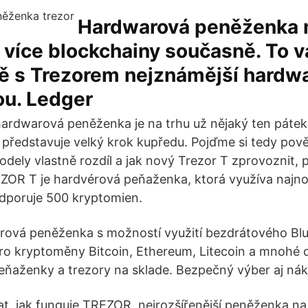
Hardwarová peněženka
 více blockchainy současně. To 
ně s Trezorem nejznámější hardw
u. Ledger
ardwarová peněženka je na trhu už nějaký ten pátek.
 představuje velký krok kupředu. Pojďme si tedy pově
dely vlastně rozdíl a jak nový Trezor T zprovoznit, 
EZOR T je hardvérová peňaženka, ktorá využíva najnov
dporuje 500 kryptomien.
rová peněženka s možností využití bezdrátového Blu
pro kryptoměny Bitcoin, Ethereum, Litecoin a mnohé da
ňaženky a trezory na sklade. Bezpečný výber aj nák
t, jak funguje TREZOR, nejrozšířenější peněženka na