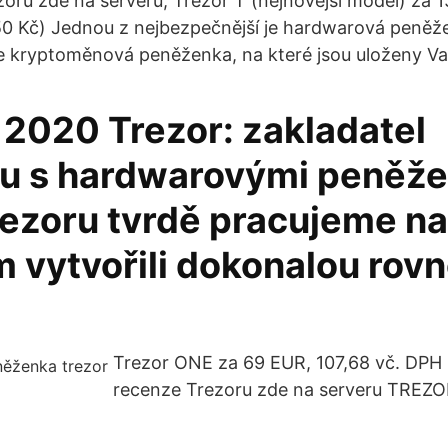
zoru zde na serveru; Trezor T (nejnovější model) za 
350 Kč) Jednou z nejbezpečnější je hardwarová peně
e kryptoměnová peněženka, na které jsou uloženy Vaš
 2020 Trezor: zakladatel
u s hardwarovými peněže
rezoru tvrdě pracujeme na
 vytvořili dokonalou rov
Trezor ONE za 69 EUR, 107,68 vč. DPH (
recenze Trezoru zde na serveru TREZO