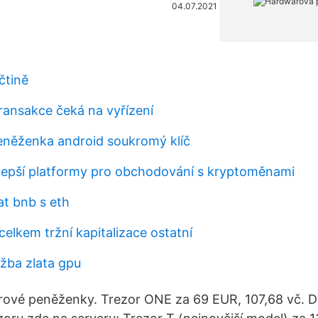
04.07.2021
čtině
transakce čeká na vyřízení
eněženka android soukromý klíč
jlepší platformy pro obchodování s kryptoměnami
t bnb s eth
elkem tržní kapitalizace ostatní
ěžba zlata gpu
ové peněženky. Trezor ONE za 69 EUR, 107,68 vč. DP