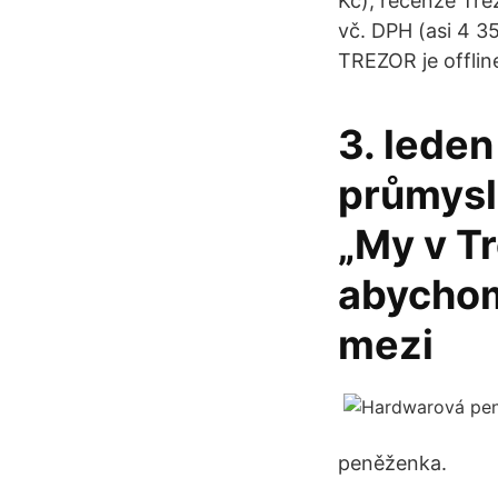
Kč), recenze Tre
vč. DPH (asi 4 
TREZOR je offlin
3. leden
průmysl
„My v T
abychom
mezi
peněženka.