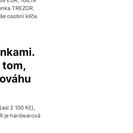
139 EUR, 168,19
ženka TREZOR.
e osobní klíče.
nkami.
 tom,
nováhu
asi 2 100 Kč),
R je hardwarová