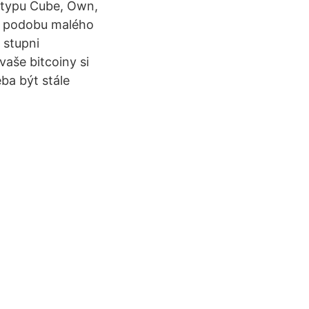
 typu Cube, Own,
u podobu malého
 stupni
aše bitcoiny si
ba být stále