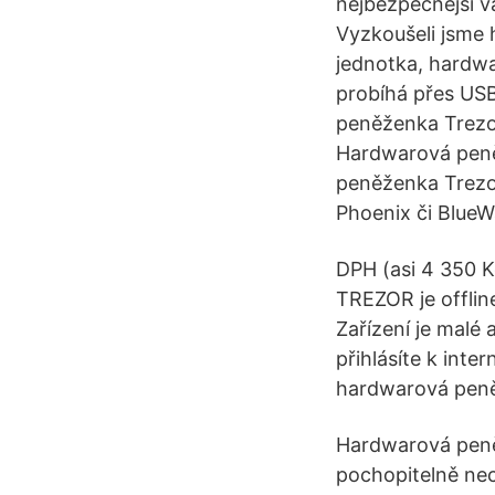
nejbezpečnější v
Vyzkoušeli jsme
jednotka, hardwar
probíhá přes USB
peněženka Trezor
Hardwarová peně
peněženka Trezo
Phoenix či BlueWa
DPH (asi 4 350 
TREZOR je offlin
Zařízení je malé 
přihlásíte k inte
hardwarová pen
Hardwarová peně
pochopitelně nec