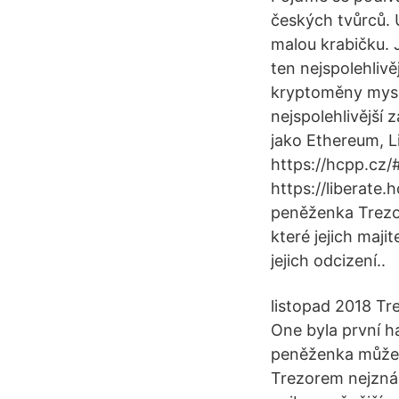
českých tvůrců.
malou krabičku. 
ten nejspolehlivě
kryptoměny myslí
nejspolehlivější
jako Ethereum, L
https://hcpp.cz/
https://liberate
peněženka Trezor
které jejich ma
jejich odcizení..
listopad 2018 Tr
One byla první 
peněženka může 
Trezorem nejzná