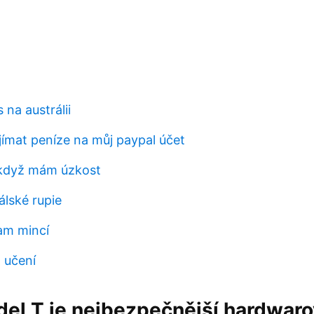
na austrálii
jímat peníze na můj paypal účet
 když mám úzkost
álské rupie
am mincí
 učení
del T je nejbezpečnější hardwar