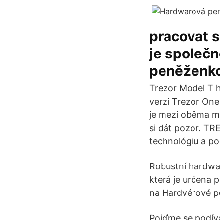
pracovat s
je společ
peněženko
Trezor Model T h
verzi Trezor One
je mezi oběma mo
si dát pozor. TR
technológiu a po
Robustní hardwa
která je určena 
na Hardvérové pe
Pojďme se podíva