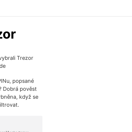
zor
vybrali Trezor
ude
PINu, popsané
? Dobrá pověst
bněna, když se
ltrovat.