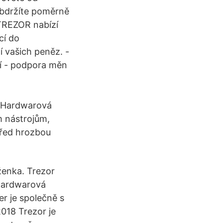
obdržíte poměrně
 TREZOR nabízí
cí do
 vašich peněz. -
cí - podpora měn
e Hardwarová
m nástrojům,
před hrozbou
ženka. Trezor
Hardwarová
r je společně s
018 Trezor je