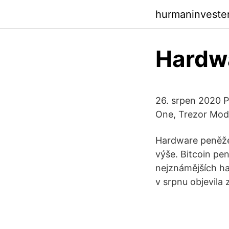
hurmaninveste
Hardwa
26. srpen 2020 P
One, Trezor Mod
Hardware peněžen
výše. Bitcoin p
nejznámějších h
v srpnu objevila