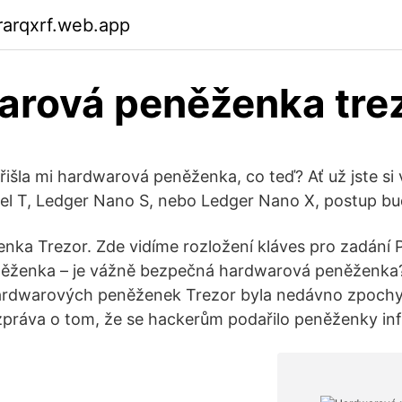
rarqxrf.web.app
rová peněženka tre
řišla mi hardwarová peněženka, co teď? Ať už jste si 
el T, Ledger Nano S, nebo Ledger Nano X, postup b
ka Trezor. Zde vidíme rozložení kláves pro zadání 
eněženka – je vážně bezpečná hardwarová peněženka
ardwarových peněženek Trezor byla nedávno zpochy
 zpráva o tom, že se hackerům podařilo peněženky infi