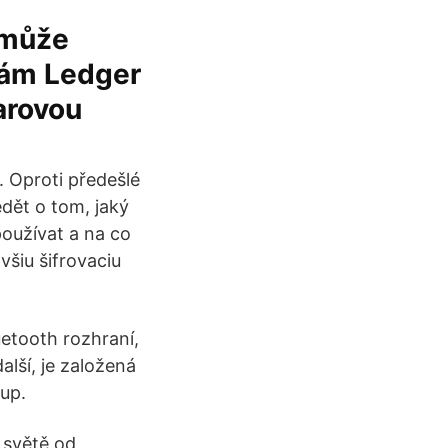
 může
vám Ledger
arovou
 Oproti předešlé
dět o tom, jaký
používat a na co
šiu šifrovaciu
etooth rozhraní,
lší, je založená
up.
 světě od