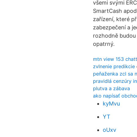
všemi svými ERC
SmartCash apod.
zařízení, které p
zabezpečení a je
rozhodně budou r
opatrný.
mtn view 153 chat
zvlnenie predikci
peňaženka zcl sa n
pravidlá cenzúry in
plutva a zábava
ako napísať obcho
kyMvu
YT
oUxv